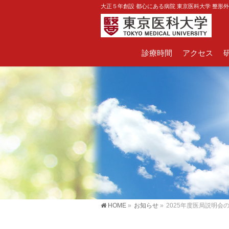
大正５年創設 都心にある病院 東京医科大学 整形
診療時間
アクセス
HOME
»
お知らせ
»
2025年度医局説明会