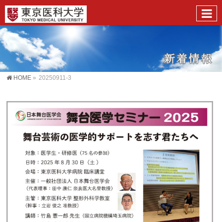
HOME
»
20250911-3