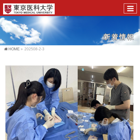
HOME
»
202508-2-3