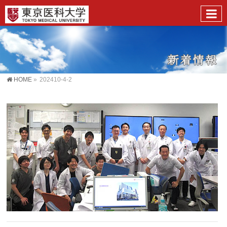
HOME
»
202410-4-2