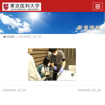
HOME
»
20240401_02_05
20240401_02_04
20240401_02_06