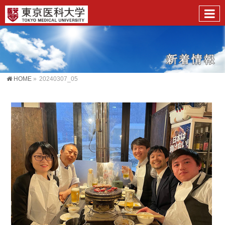
HOME
»
20240307_05