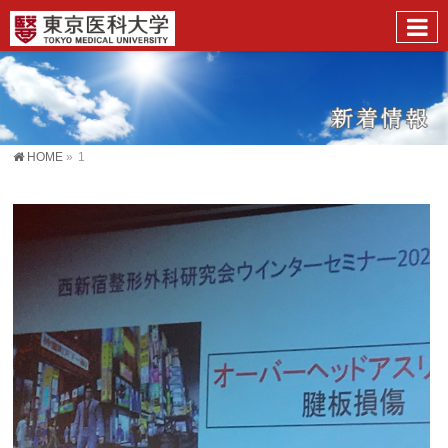
HOME
»
1