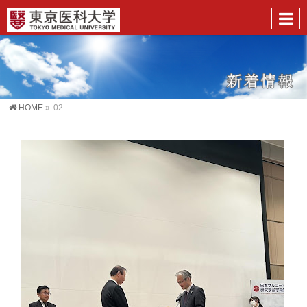
HOME
»
02