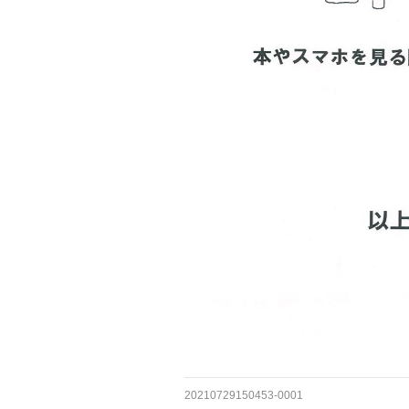
20210729150453-0001