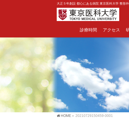
大正５年創設 都心にある病院 東京医科大学 整形
診療時間
アクセス
HOME
»
20210729150459-0001