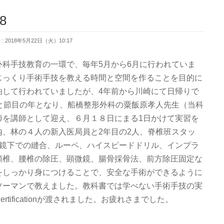
8
 2018年5月22日（火）10:17
科手技教育の一環で、毎年5月から6月に行われていま
じっくり手術手技を教える時間と空間を作ることを目的に
泊して行われていましたが、4年前から川崎にて日帰りで
と節目の年となり、船橋整形外科の粟飯原孝人先生（当科
師を講師として迎え、６月１８日にまる1日かけて実習を
、林の４人の新入医局員と2年目の2人、脊椎班スタッ
微鏡下での縫合、ルーペ、ハイスピードドリル、インプラ
頚椎、腰椎の除圧、顕微鏡、腸骨採骨法、前方除圧固定な
をしっかり身につけることで、安全な手術ができるように
ツーマンで教えました。教科書では学べない手術手技の実
tificationが渡されました。お疲れさまでした。