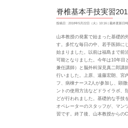
脊椎基本手技実習201
投稿日 : 2018年5月22日（火）10:16
最終更新日時 :
山本教授の発案で始まった基礎的外
す。多忙な毎日の中、若手医師に
始まりました。以前は福島まで前
可能となりました。今年は10年目
兼任講師）と脳外科深見真二郎講
行いました。上原、遠藤宏朗、宮内
フ、病棟ナース2人が参加し、顕
ントの使用方法などドライラボ、
どが行われました。基礎的な手技
オペレーターのスタッフが、マン
習です。終了後、山本教授からのCer