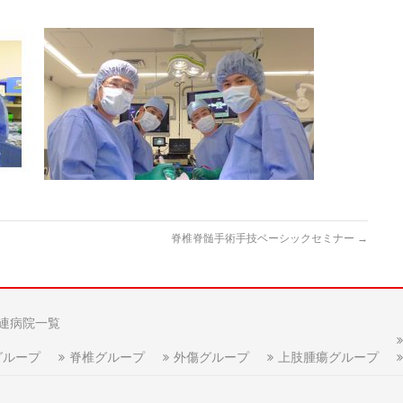
脊椎脊髄手術手技ベーシックセミナー
→
連病院一覧
グループ
脊椎グループ
外傷グループ
上肢腫瘍グループ