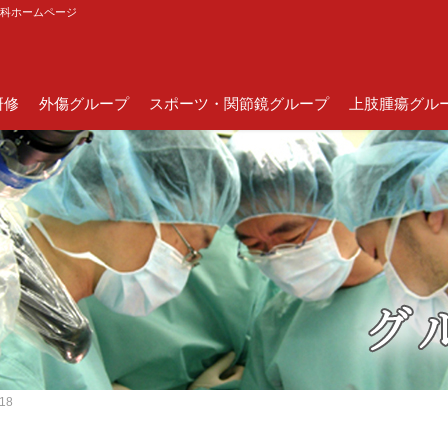
外科ホームページ
研修
外傷グループ
スポーツ・関節鏡グループ
上肢腫瘍グル
18