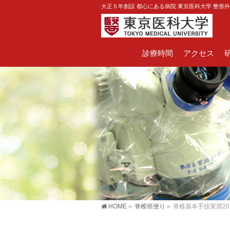
大正５年創設 都心にある病院 東京医科大学 整形
診療時間
アクセス
HOME
»
脊椎班便り
»
脊椎基本手技実習20