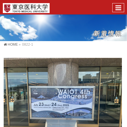
HOME
»
0822-1