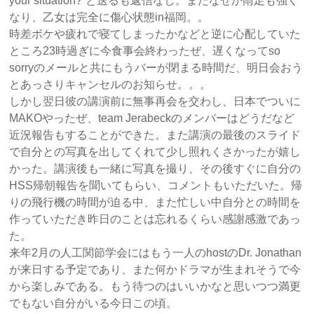
your situation?”と送るも返信なし。またなぜか雨足も強く
なり、乙女は完全に傷心状態in福岡。。
時差ボケや疲れで寝てしまったかなどと逆に心配していた
ところ23時過ぎに今食事会終わったぜ、遅くなってso
sorryのメールと共にもうバーが閉まる時間だ、明日会おう
とあっさりキャンセルのお知らせ。。。
しかし翌日彼の講演前に無事再会を交わし、日本でついに
MAKOやったぜ、team Jerabeckのメンバーはどうだなど
近況報告もすることができた。また講演の最後のスライド
で自分との写真を出してくれて少し照れくさかったが嬉し
かった。講演後も一緒に写真を撮り、その後すぐに自分の
HSS帰朝報告を聞いてもらい、コメントもいただいた。帰
りの飛行機の時間が迫る中、また忙しい中自分との時間を
作っていただき昨日のことは忘れるくらい感謝感激であっ
た。
来年2月の人工関節学会にはもう一人のhostのDr. Jonathan
が来日する予定であり、また何かドラマが生まれそうで今
から楽しみである。もう待つのはいいかなと思いつつ満更
でもない自分がいる今日この頃。