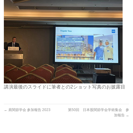
講演最後のスライドに筆者との2ショット写真のお披露目
←
肩関節学会 参加報告 2023
第50回 日本股関節学会学術集会 参
加報告
→