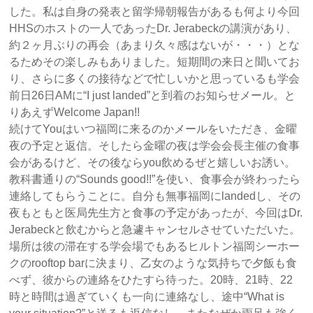
した。私は自身の発表と留学帰朝報告があるも何より今回
HHSのホストの一人であったDr. Jerabeckの講演があり、
約２ヶ月ぶりの再会（あまり久々感はないが・・・）とな
るためその楽しみもありました。短期間の来日と聞いてお
り、さらに多くの接待などで忙しいかと思っているも学会
前日26日AMに“I just landed”と到着のお知らせメール。と
りあえずWelcome Japan!!
続けてYouはいつ福岡に来るのかメールをいただき、金曜
夜の予定と返信。そしたら金曜の夜は学会会長主催の食事
会があるけど、その後ならyou飲めるぜと嬉しいお誘い。
教科書通りの“Sounds good!!”を使い、食事会が終わったら
連絡してもらうことに。自分も無事福岡にlandedし、その
夜もともと医局先生方と食事の予定があったが、今回はDr.
Jerabeckと飲むからと急遽キャンセルさせていただいた。
場所は彼の滞在する学会場でもあるヒルトン福岡シーホー
クのrooftop barに決まり、乙女のような気持ちで夕飯も食
べず、彼からの連絡をひたすら待った。20時、21時、22
時と時間は過ぎていくも一向に連絡なし、途中“What is