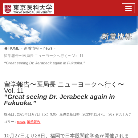
HOME
»
新着情報
»
news
»
留学報告〜医局長 ニューヨークへ行く〜 Vol. 11
“Great seeing Dr. Jerabeck again in Fukuoka.”
留学報告〜医局長 ニューヨークへ行く〜
Vol. 11
“Great seeing Dr. Jerabeck again in
Fukuoka.”
投稿日 : 2023年11月7日（火）9:05
最終更新日時 : 2023年11月7日（火）9:33
カテ
ゴリー :
news
,
留学報告
10月27日より28日、福岡で日本股関節学会が開催されま